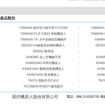
產品類別
YAMAHA-協作型七軸手臂YCO1300
|
YAMAHA
YAMAHA-FLIP-X系列 單軸機器人
|
YAMAHA
YAMAHA-YK 水平多關節型機械手
|
YAMAHA
DENSO-5-6軸垂直多關節機器人
|
DEN
DENSO-教導器
|
JANOME-桌上型機械手臂
|
KAW
KAWASAKI-M系列機器人
|
KAW
KAWASAKI-醫療與製藥機器人
|
KAW
KAWASAKI-取放機器人
|
KAW
TAIYO-電動夾爪ESG1
|
TAI
TECHMAN ROBOT-擴充配件
|
易控機器人股份有限公司
電話：886-3-5526755 傳真