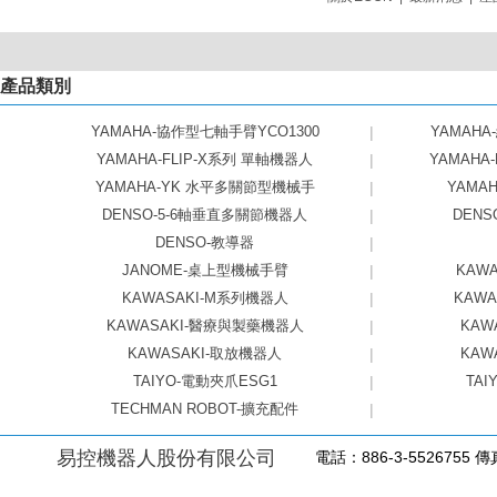
產品類別
YAMAHA-協作型七軸手臂YCO1300
|
YAMAHA
YAMAHA-FLIP-X系列 單軸機器人
|
YAMAHA
YAMAHA-YK 水平多關節型機械手
|
YAMAHA
DENSO-5-6軸垂直多關節機器人
|
DEN
DENSO-教導器
|
JANOME-桌上型機械手臂
|
KAW
KAWASAKI-M系列機器人
|
KAW
KAWASAKI-醫療與製藥機器人
|
KAW
KAWASAKI-取放機器人
|
KAW
TAIYO-電動夾爪ESG1
|
TAI
TECHMAN ROBOT-擴充配件
|
易控機器人股份有限公司
電話：886-3-5526755 傳真