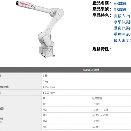
產品名稱 :
RS006L
產品型號 :
RS006L
產品特色 :
負載 6 kg
水平伸展距離
垂直伸展距離
重複性 ±0.
最大速度 13
規格特性 :