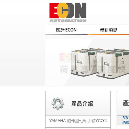
產
R
YAMAHA-協作型七軸手臂YCO1300
的