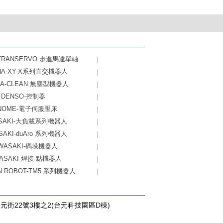
-TRANSERVO 步進馬達單軸
|
HA-XY-X系列直交機器人
|
HA-CLEAN 無塵型機器人
|
DENSO-控制器
|
NOME-電子伺服壓床
|
SAKI-大負載系列機器人
|
SAKI-duAro 系列機器人
|
WASAKI-碼垛機器人
|
ASAKI-焊接-點機器人
|
N ROBOT-TM5 系列機器人
|
台元街22號3樓之2(台元科技園區D棟)