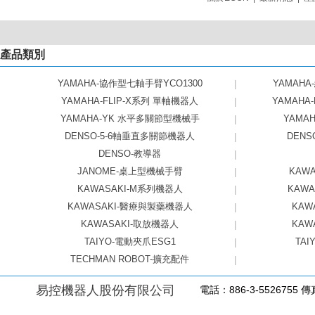
產品類別
YAMAHA-協作型七軸手臂YCO1300
|
YAMAHA
YAMAHA-FLIP-X系列 單軸機器人
|
YAMAHA
YAMAHA-YK 水平多關節型機械手
|
YAMAHA
DENSO-5-6軸垂直多關節機器人
|
DEN
DENSO-教導器
|
JANOME-桌上型機械手臂
|
KAW
KAWASAKI-M系列機器人
|
KAW
KAWASAKI-醫療與製藥機器人
|
KAW
KAWASAKI-取放機器人
|
KAW
TAIYO-電動夾爪ESG1
|
TAI
TECHMAN ROBOT-擴充配件
|
易控機器人股份有限公司
電話：886-3-5526755 傳真