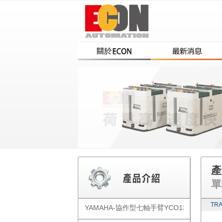
產
單
TR
YAMAHA-協作型七軸手臂YCO1300