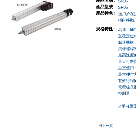
產品名稱 :
SR05
產品型號 :
SR05
產品特色 :
適用於在
橫向移動
規格特性 :
馬達：56
重覆定位精度
減速機構：
滾珠螺桿導程
最高速度(mm
最大可搬質量
垂直使用：1
最大押付力(N
有效行程(m
電纜線長度(
控制器：TS
※單向重
回上一頁