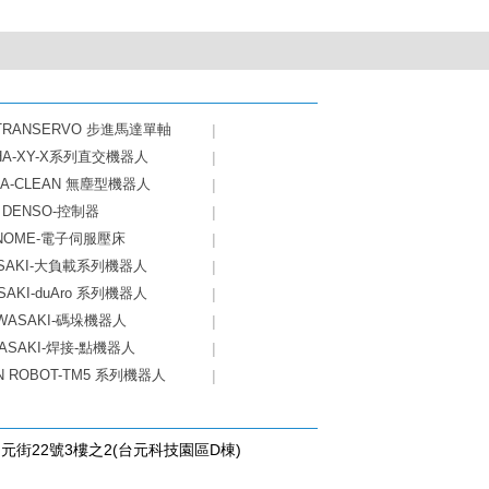
-TRANSERVO 步進馬達單軸
|
HA-XY-X系列直交機器人
|
HA-CLEAN 無塵型機器人
|
DENSO-控制器
|
NOME-電子伺服壓床
|
SAKI-大負載系列機器人
|
SAKI-duAro 系列機器人
|
WASAKI-碼垛機器人
|
ASAKI-焊接-點機器人
|
N ROBOT-TM5 系列機器人
|
台元街22號3樓之2(台元科技園區D棟)