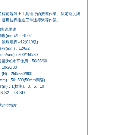
拉桿前端裝上工具進行的搬運作業、決定寬度與
、邊用拉桿推進工件邊擰緊等作業。
□步進馬達
(mm)※：±0.02
滾珠螺桿Φ12(C10級)
(mm)：12/6/2
/sec)：300/150/50
(kg)水平使用：50/55/60
0/20/30
)：250/550/900
m)：50~300(50mm間隔)
m)：1(標準)、3、5、10
-S2、TS-SD
覆定位精度