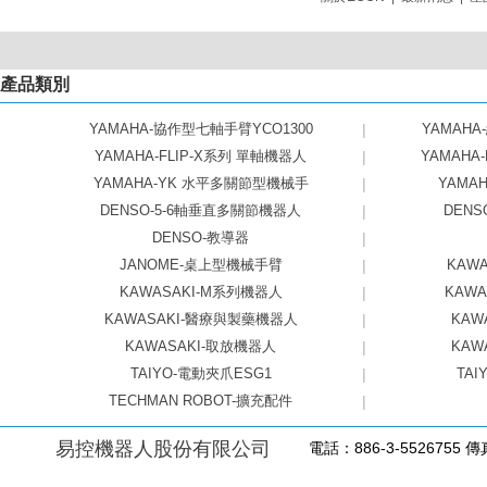
產品類別
YAMAHA-協作型七軸手臂YCO1300
|
YAMAHA
YAMAHA-FLIP-X系列 單軸機器人
|
YAMAHA
YAMAHA-YK 水平多關節型機械手
|
YAMAHA
DENSO-5-6軸垂直多關節機器人
|
DEN
DENSO-教導器
|
JANOME-桌上型機械手臂
|
KAW
KAWASAKI-M系列機器人
|
KAW
KAWASAKI-醫療與製藥機器人
|
KAW
KAWASAKI-取放機器人
|
KAW
TAIYO-電動夾爪ESG1
|
TAI
TECHMAN ROBOT-擴充配件
|
易控機器人股份有限公司
電話：886-3-5526755 傳真