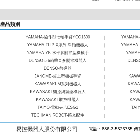
產品類別
YAMAHA-協作型七軸手臂YCO1300
|
YAMAHA
YAMAHA-FLIP-X系列 單軸機器人
|
YAMAHA
YAMAHA-YK 水平多關節型機械手
|
YAMAHA
DENSO-5-6軸垂直多關節機器人
|
DEN
DENSO-教導器
|
JANOME-桌上型機械手臂
|
KAW
KAWASAKI-M系列機器人
|
KAW
KAWASAKI-醫療與製藥機器人
|
KAW
KAWASAKI-取放機器人
|
KAW
TAIYO-電動夾爪ESG1
|
TAI
TECHMAN ROBOT-擴充配件
|
易控機器人股份有限公司
電話：886-3-5526755 傳真